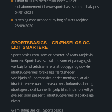
Tilbud til DHF’s medlemsklubber – Få et
klubabonnement til www.sportsbasics.com til halv pris
04/01/2021
“Træning med Kroppen” ny bog af Mats Mejdevi
28/09/2020
SPORTSBASICS – GRÆNSELØS OG
LIDT SMARTERE
Sportsbasics.com, som er baseret på Mats Mejdevis
koncept Sportsbasics, skal ses som et pædagogisk
værktøj for idrætstrænere til at opbygge og udvikle
idrætsudøvernes forskellige færdigheder.
Ved hjælp af Sportsbasics er det meningen, at alle
idrætstrænere uanset niveau, køn, forkundskaber og
idrætsgren, skal kunne få hjælp til at finde forskellige
øvelser, som passer til idrætsudøvernes øjeblikkelige
niveau.
Glem aldrig Basics… Sportsbasics