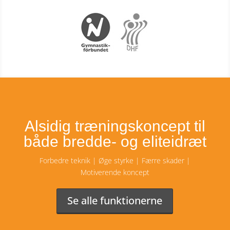
Alsidig træningskoncept til
både bredde- og eliteidræt
Forbedre teknik | Øge styrke | Færre skader |
Motiverende koncept
Se alle funktionerne