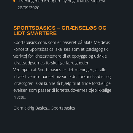
“Træning med Kroppen” ny bog af Mats Mejdevi
28/09/2020
SPORTSBASICS – GRÆNSELØS OG
LIDT SMARTERE
Sportsbasics.com, som er baseret på Mats Mejdevis
koncept Sportsbasics, skal ses som et pædagogisk
værktøj for idrætstrænere til at opbygge og udvikle
idrætsudøvernes forskellige færdigheder.
Ved hjælp af Sportsbasics er det meningen, at alle
idrætstrænere uanset niveau, køn, forkundskaber og
idrætsgren, skal kunne få hjælp til at finde forskellige
øvelser, som passer til idrætsudøvernes øjeblikkelige
niveau.
Glem aldrig Basics… Sportsbasics